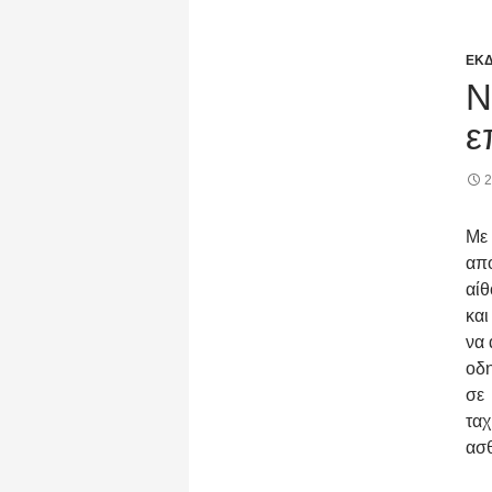
ΕΚΔ
Ν
ε
Με 
από
αίθ
και
να 
οδη
σε 
τα
ασθ