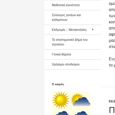
ομι
Μαθητική κοινότητα
απο
Σύλλογος γονέων και
των
κηδεμόνων
κοι
απ
Εκδρομές – Μετακινήσεις
αφο
Το επιστημονικό βήμα του
μας
σχολείου
στι
Γενικά θέματα
Ευχ
Χρήσιμοι σύνδεσμοι
το 
Ο καιρός
ΕΚΔ
Π