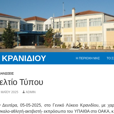
Skip to content
 ΚΡΑΝΙΔΙΟΥ
Η ΠΕΡΙΟΧΗ ΜΑΣ
ΤΟ Σ
ΗΛΩΣΕΙΣ
ελτίο Τύπου
 ΜΑΪ́ΟΥ 2025
ADMIN
ν Δευτέρα, 05-05-2025, στο Γενικό Λύκειο Κρανιδίου, με χ
καλο-αθλητή-ακτιβιστή- εκπρόσωπο του ΥΠΑΙΘΑ στο ΟΑΚΑ, κ.