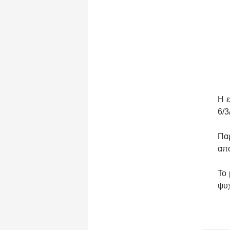
Η ε
6/3
Παρ
από
Το 
ψυχ