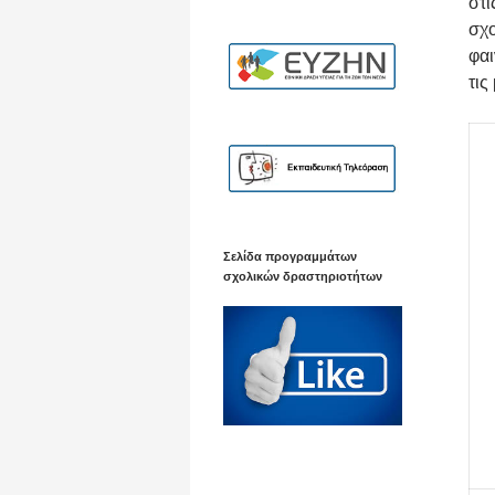
στι
σχ
φαι
τις
Σελίδα προγραμμάτων
σχολικών δραστηριοτήτων