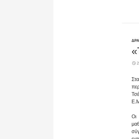
ΔΡΑ
«
2
Στ
πε
Τσέ
Ε.Μ
Οι
μαθ
σύγ
εντ