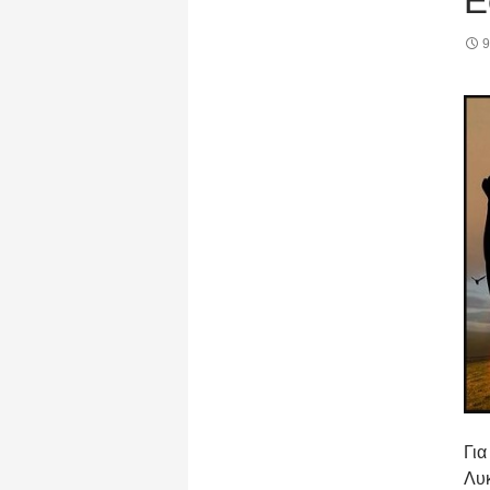
Ε
9
Για
Λυ