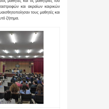
ους μαθητές και τις μαθήτριες του
αταστροφών και ακραίων καιρικών
υαισθητοποίησαν τους μαθητές και
υτό ζήτημα.